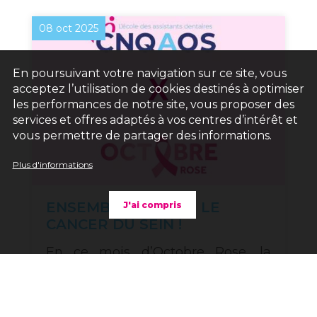
08 oct 2025
En poursuivant votre navigation sur ce site, vous
acceptez l’utilisation de cookies destinés à optimiser
les performances de notre site, vous proposer des
services et offres adaptés à vos centres d’intérêt et
vous permettre de partager des informations.
Plus d'informations
ENSEMBLE CONTRE LE
J'ai compris
CANCER DU SEIN !
En ce mois d’Octobre Rose, la
CNQAOS rappelle son
engagement pour la prévention et
la sensibilisation au cancer du sein.