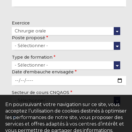
Exercice
Poste proposé
Type de formation
Date d'embauche envisagée
Secteur de cours CNQAOS
En poursuivant votre navigation sur ce site, vous
acceptez l’utilisation de cookies destinés à optimiser
les performances de notre site, vous proposer des
Temps
Temps partiel (de 26h
complet
minimum à 34h maximum
services et offres adaptés à vos centres d’intérêt et
(35h)
hebdomadaires)
vous permettre de partager des informations.