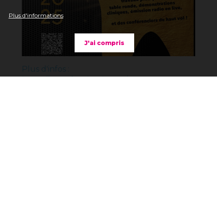
Plus d'informations
J'ai compris
Plus d'infos :
https://www.facebook.com/Cnqaos?
locale=fr_FR