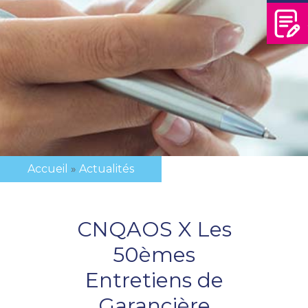
Accueil
Actualités
Fil
d'Ariane
CNQAOS X Les
50èmes
Entretiens de
Garancière